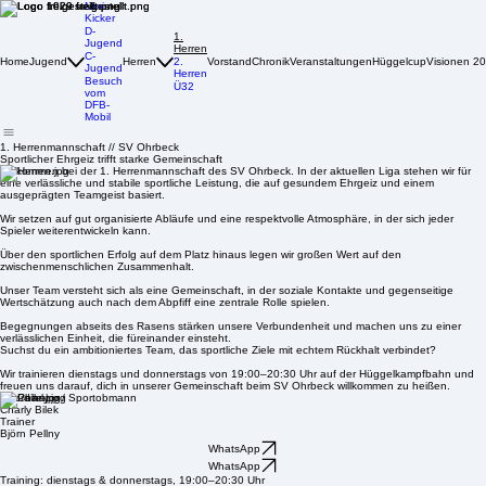
Mini-
Kicker
D-
1.
Jugend
Herren
C-
Home
Jugend
Herren
2.
Vorstand
Chronik
Veranstaltungen
Hüggelcup
Visionen 2
Jugend
Herren
Besuch
Ü32
vom
DFB-
Mobil
1. Herrenmannschaft // SV Ohrbeck
Sportlicher Ehrgeiz trifft starke Gemeinschaft
Willkommen bei der 1. Herrenmannschaft des SV Ohrbeck. In der aktuellen Liga stehen wir für
eine verlässliche und stabile sportliche Leistung, die auf gesundem Ehrgeiz und einem
ausgeprägten Teamgeist basiert.
Wir setzen auf gut organisierte Abläufe und eine respektvolle Atmosphäre, in der sich jeder
Spieler weiterentwickeln kann.
Über den sportlichen Erfolg auf dem Platz hinaus legen wir großen Wert auf den
zwischenmenschlichen Zusammenhalt.
Unser Team versteht sich als eine Gemeinschaft, in der soziale Kontakte und gegenseitige
Wertschätzung auch nach dem Abpfiff eine zentrale Rolle spielen.
Begegnungen abseits des Rasens stärken unsere Verbundenheit und machen uns zu einer
verlässlichen Einheit, die füreinander einsteht.
Suchst du ein ambitioniertes Team, das sportliche Ziele mit echtem Rückhalt verbindet?
Wir trainieren dienstags und donnerstags von 19:00–20:30 Uhr auf der Hüggelkampfbahn und
freuen uns darauf, dich in unserer Gemeinschaft beim SV Ohrbeck willkommen zu heißen.
Koordinator / Sportobmann
Charly Bilek
Trainer
Björn Pellny
WhatsApp
WhatsApp
Training: dienstags & donnerstags, 19:00–20:30 Uhr