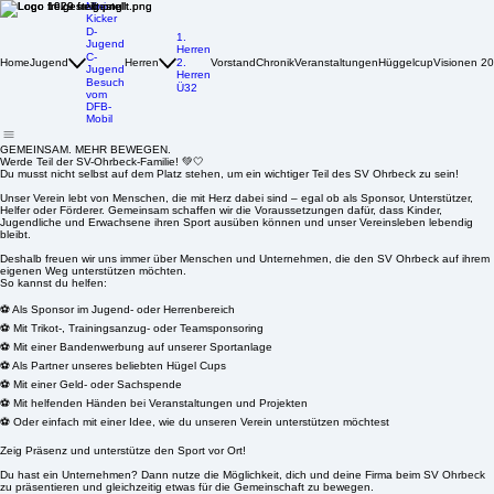
Mini-
Kicker
D-
1.
Jugend
Herren
C-
Home
Jugend
Herren
2.
Vorstand
Chronik
Veranstaltungen
Hüggelcup
Visionen 2
Jugend
Herren
Besuch
Ü32
vom
DFB-
Mobil
GEMEINSAM. MEHR BEWEGEN.
Werde Teil der SV-Ohrbeck-Familie! 💚🤍
Du musst nicht selbst auf dem Platz stehen, um ein wichtiger Teil des SV Ohrbeck zu sein!
Unser Verein lebt von Menschen, die mit Herz dabei sind – egal ob als Sponsor, Unterstützer,
Helfer oder Förderer. Gemeinsam schaffen wir die Voraussetzungen dafür, dass Kinder,
Jugendliche und Erwachsene ihren Sport ausüben können und unser Vereinsleben lebendig
bleibt.
Deshalb freuen wir uns immer über Menschen und Unternehmen, die den SV Ohrbeck auf ihrem
eigenen Weg unterstützen möchten.
So kannst du helfen:
⚽ Als Sponsor im Jugend- oder Herrenbereich
⚽ Mit Trikot-, Trainingsanzug- oder Teamsponsoring
⚽ Mit einer Bandenwerbung auf unserer Sportanlage
⚽ Als Partner unseres beliebten Hügel Cups
⚽ Mit einer Geld- oder Sachspende
⚽ Mit helfenden Händen bei Veranstaltungen und Projekten
⚽ Oder einfach mit einer Idee, wie du unseren Verein unterstützen möchtest
Zeig Präsenz und unterstütze den Sport vor Ort!
Du hast ein Unternehmen? Dann nutze die Möglichkeit, dich und deine Firma beim SV Ohrbeck
zu präsentieren und gleichzeitig etwas für die Gemeinschaft zu bewegen.