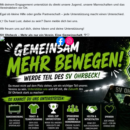
Mit deinem Engagement unterstützt du direkt unsere Jugend, unsere Mannschaften und das
Vereinsleben vor Ort.
Egal ob kleine Hilfe oder große Partnerschaft – jede Unterstützung macht einen Unterschied.
👉 Du hast Lust, dabei zu sein? Dann melde dich bei uns.
Wir freuen uns auf dich, deine Ideen und deine Unterstützung!
SV Ohrbeck – Mehr als nur ein Verein. Eine Gemeinschaft.
💚🤍
© 2026 www.svohrbeck.de. Alle Rechte vorbehalten.
Schmiedeweg 5B, Hasbergen-Ohrbeck
svohrbeck1929@web.de
Bilder by Zimbo